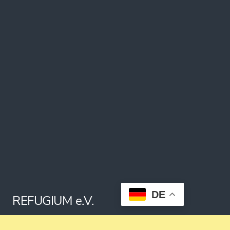
DE
REFUGIUM e.V.
Steinweg 5 | 38100 Braunschweig