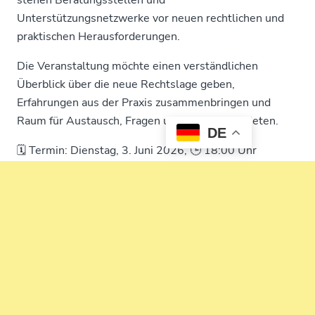
Unterstützungsnetzwerke vor neuen rechtlichen und
praktischen Herausforderungen.
Die Veranstaltung möchte einen verständlichen
Überblick über die neue Rechtslage geben,
Erfahrungen aus der Praxis zusammenbringen und
Raum für Austausch, Fragen und Diskussion bieten.
DE
🗓️ Termin:
Dienstag, 3. Juni 2026, 🕒 18:00 Uhr
📍 Ort:
Refugium e.V./SQUAT, Steinweg 5 Hinterhof,
38100 Braunschweig
Der Eintritt ist frei.
Antje Kämpfe, Refugium e.V.